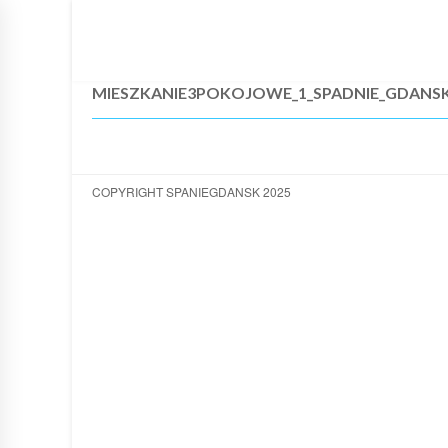
Strona Główna
Oferta
Cennik
Lokalizacja
K
MIESZKANIE3POKOJOWE_1_SPADNIE_GDANSK
COPYRIGHT SPANIEGDANSK 2025