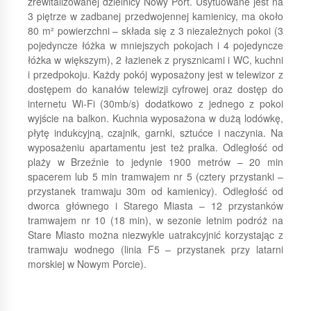
zrewitalizowanej dzielnicy Nowy Port. Usytuowane jest na
3 piętrze w zadbanej przedwojennej kamienicy, ma około
80 m² powierzchni – składa się z 3 niezależnych pokoi (3
pojedyncze łóżka w mniejszych pokojach i 4 pojedyncze
łóżka w większym), 2 łazienek z prysznicami i WC, kuchni
i przedpokoju. Każdy pokój wyposażony jest w telewizor z
dostępem do kanałów telewizji cyfrowej oraz dostęp do
internetu Wi-Fi (30mb/s) dodatkowo z jednego z pokoi
wyjście na balkon. Kuchnia wyposażona w dużą lodówkę,
płytę indukcyjną, czajnik, garnki, sztućce i naczynia. Na
wyposażeniu apartamentu jest też pralka. Odległość od
plaży w Brzeźnie to jedynie 1900 metrów – 20 min
spacerem lub 5 min tramwajem nr 5 (cztery przystanki –
przystanek tramwaju 30m od kamienicy). Odległość od
dworca głównego i Starego Miasta – 12 przystanków
tramwajem nr 10 (18 min), w sezonie letnim podróż na
Stare Miasto można niezwykle uatrakcyjnić korzystając z
tramwaju wodnego (linia F5 – przystanek przy latarni
morskiej w Nowym Porcie).