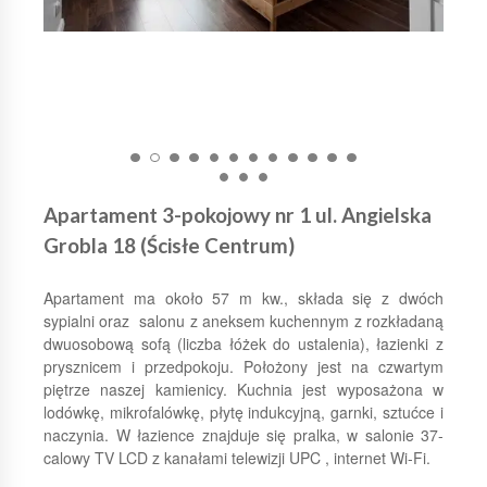
Apartament 3-pokojowy nr 1 ul. Angielska
Grobla 18 (Ścisłe Centrum)
Apartament ma około 57 m kw., składa się z dwóch
sypialni oraz salonu z aneksem kuchennym z rozkładaną
dwuosobową sofą (liczba łóżek do ustalenia), łazienki z
prysznicem i przedpokoju. Położony jest na czwartym
piętrze naszej kamienicy. Kuchnia jest wyposażona w
lodówkę, mikrofalówkę, płytę indukcyjną, garnki, sztućce i
naczynia. W łazience znajduje się pralka, w salonie 37-
calowy TV LCD z kanałami telewizji UPC , internet Wi-Fi.