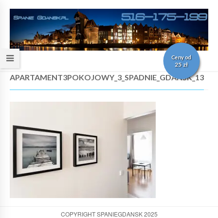
Ceny od
25 zł
APARTAMENT3POKOJOWY_3_SPADNIE_GDANSK_13
COPYRIGHT SPANIEGDANSK 2025