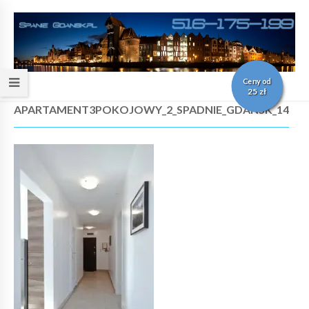
Ceny od
25 zł
APARTAMENT3POKOJOWY_2_SPADNIE_GDANSK_14