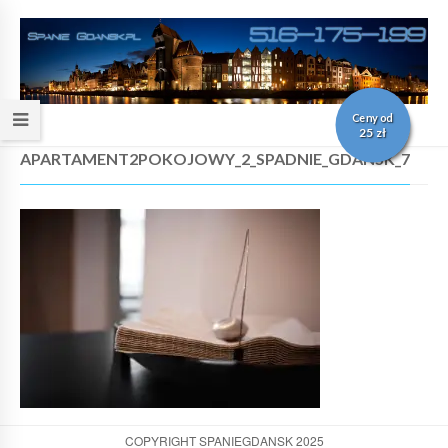
Ceny od
25 zł
APARTAMENT2POKOJOWY_2_SPADNIE_GDANSK_7
COPYRIGHT SPANIEGDANSK 2025