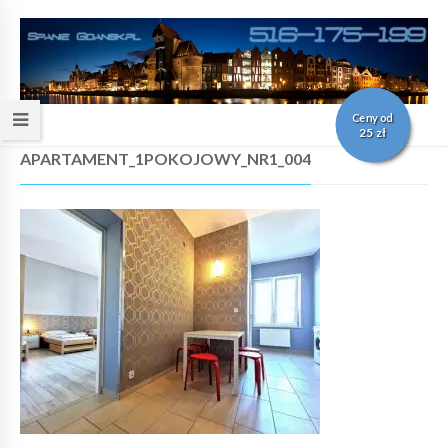
Ceny od
25 zł
APARTAMENT_1POKOJOWY_NR1_004