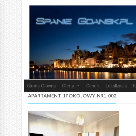
Strona Główna
Oferta
Cennik
Lokalizacja
K
APARTAMENT_1POKOJOWY_NR1_002